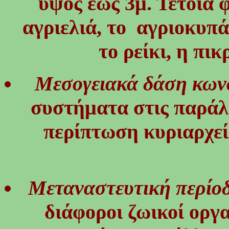
ύψος έως 3μ. Τέτοια φ
αγριελιά, το αγριοκυπά
το ρείκι, η πι
Μεσογειακά δάση κω
συστήματα στις παράλι
περίπτωση κυριαρχεί
Μεταναστευτική περίο
διάφοροι ζωικοί οργα