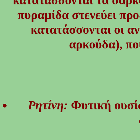
κατατάσσονται τα σαρκο
πυραμίδα στενεύει προ
κατατάσσονται οι α
αρκούδα), πο
Ρητίνη:
Φυτική ουσία