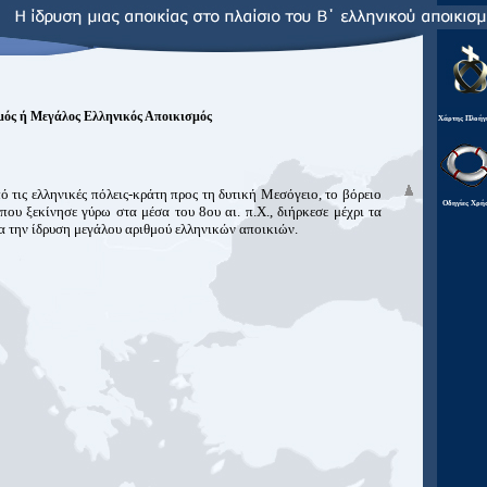
ός ή Μεγάλος Ελληνικός Αποικισμός
Χάρτης Πλοήγ
τις ελληνικές πόλεις-κράτη προς τη δυτική Μεσόγειο, το βόρειο
Οδηγίες Χρή
ου ξεκίνησε γύρω στα μέσα του 8ου αι. π.Χ., διήρκεσε μέχρι τα
σμα την ίδρυση μεγάλου αριθμού ελληνικών αποικιών.