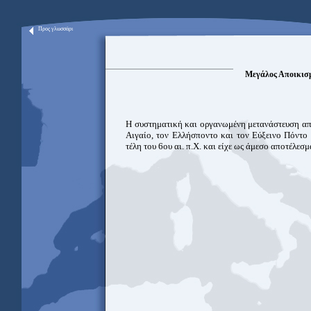
Προς γλωσσάρι
Μεγάλος Αποικισμ
Η συστηματική και οργανωμένη μετανάστευση από 
Αιγαίο, τον Ελλήσποντο και τον Εύξεινο Πόντο π
τέλη του 6ου αι. π.Χ. και είχε ως άμεσο αποτέλε