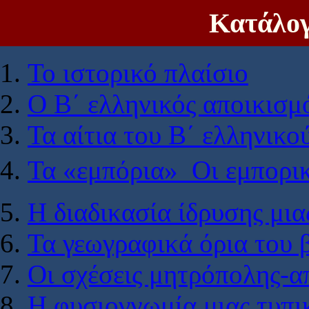
Κατάλο
Το ιστορικό πλαίσιο
Ο Β΄ ελληνικός αποικισμ
Τα αίτια του Β΄ ελληνικο
Τα «εμπόρια»  Οι εμπορι
Η διαδικασία ίδρυσης μια
Τα γεωγραφικά όρια του 
Οι σχέσεις μητρόπολης-α
Η φυσιογνωμία μιας τυπι