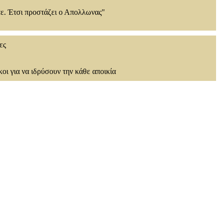
τε. Έτσι προστάζει ο Απολλωνας"
ες
οι για να ιδρύσουν την κάθε αποικία