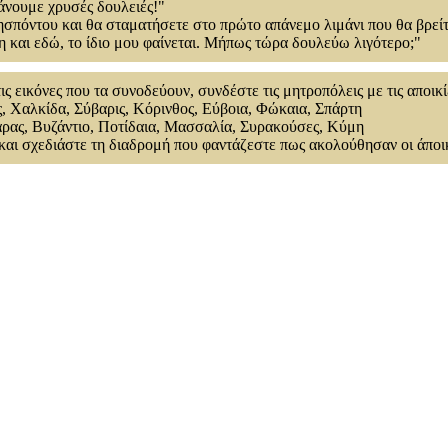
άνουμε χρυσές δουλειές!"
λησπόντου και θα σταματήσετε στο πρώτο απάνεμο λιμάνι που θα βρεί
η και εδώ, το ίδιο μου φαίνεται. Μήπως τώρα δουλεύω λιγότερο;"
ς εικόνες που τα συνοδεύουν, συνδέστε τις μητροπόλεις με τις αποικί
 Χαλκίδα, Σύβαρις, Κόρινθος, Εύβοια, Φώκαια, Σπάρτη
ρας, Βυζάντιο, Ποτίδαια, Μασσαλία, Συρακούσες, Κύμη
και σχεδιάστε τη διαδρομή που φαντάζεστε πως ακολούθησαν οι άποικ