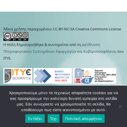
Άδεια χρήσης περιεχομένου: CC-BY-NC-SA Creative Commons License
Η πύλη δημιουργήθηκε & συντηρείται από τη
Διεύθυνση
Πληροφοριακών Συστημάτων, Εφαρμογών και Κυβερνοασφάλειας
του
ΙΤΥΕ.
Χρησιμοποιούμε μόνο τα τεχνικώς απαραίτητα cookies για να
Πολιτική απορρήτου
|
Όροι χρήσης
|
Cookies
|
σας προσφέρουμε την καλύτερη δυνατή εμπειρία στη σελίδα
Ανάκληση συγκατάθεσης
μας. Εάν συνεχίσετε να χρησιμοποιείτε τη σελίδα, θα
υποθέσουμε πως είστε ικανοποιημένοι με αυτό.
Εντάξει
Όχι
Πολιτική απορρήτου
©
2026 Τεχνική Στήριξη