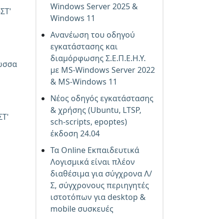
Windows Server 2025 &
ΣΤ'
Windows 11
Ανανέωση του οδηγού
εγκατάστασης και
διαμόρφωσης Σ.Ε.Π.Ε.Η.Υ.
ώσσα
με MS-Windows Server 2022
& MS-Windows 11
Νέος οδηγός εγκατάστασης
& χρήσης (Ubuntu, LTSP,
ΣΤ'
sch-scripts, epoptes)
έκδοση 24.04
Τα Online Εκπαιδευτικά
Λογισμικά είναι πλέον
διαθέσιμα για σύγχρονα Λ/
Σ, σύγχρονους περιηγητές
ιστοτόπων για desktop &
mobile συσκευές