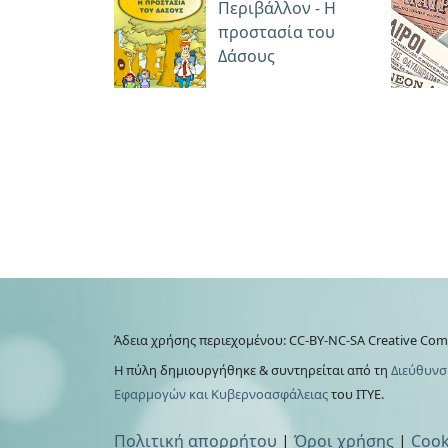
Περιβάλλον - Η
προστασία του
Δάσους
Άδεια χρήσης περιεχομένου: CC-BY-NC-SA Creative Co
Η πύλη δημιουργήθηκε & συντηρείται από τη
Διεύθυνσ
Εφαρμογών και Κυβερνοασφάλειας
του ΙΤΥΕ.
Πολιτική απορρήτου
|
Όροι χρήσης
|
Cook