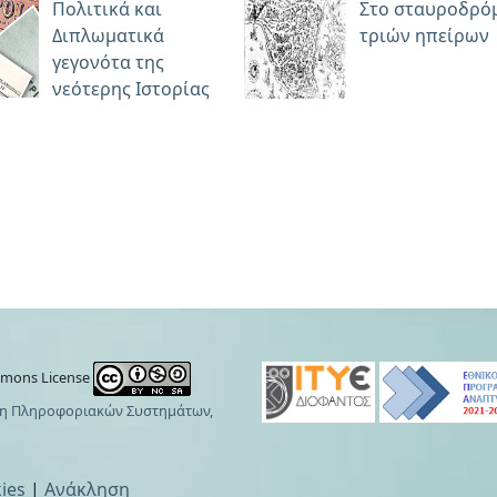
Πολιτικά και
Στο σταυροδρό
Διπλωματικά
τριών ηπείρων
γεγονότα της
νεότερης Ιστορίας
mmons License
η Πληροφοριακών Συστημάτων,
ies
|
Ανάκληση