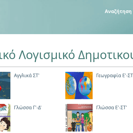
Αναζήτηση
ικό Λογισμικό Δημοτικο
Αγγλικά ΣΤ'
Γεωγραφία Ε'-ΣΤ
Γλώσσα Γ'-Δ'
Γλώσσα Ε'-ΣΤ'