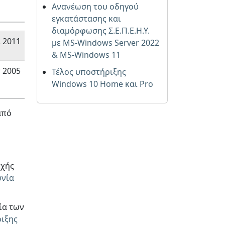
Ανανέωση του οδηγού
εγκατάστασης και
διαμόρφωσης Σ.Ε.Π.Ε.Η.Υ.
 2011
με MS-Windows Server 2022
& MS-Windows 11
π 2005
Τέλος υποστήριξης
Windows 10 Home και Pro
από
οχής
ωνία
ία των
ριξης