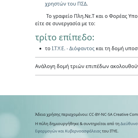
χρηστών του ΠΣΔ
.
Το γραφείο Πλη.Νε.Τ και ο Φορέας Υποστ
είτε σε συνεργασία με το:
τρίτο επίπεδο:
το
Ι.Τ.Υ.Ε. - Διόφαντος
και τη δομή υποσ
Ανάλογη δομή τριών επιπέδων ακολουθούν 
Άδεια χρήσης περιεχομένου: CC-BY-NC-SA Creative Co
Η πύλη δημιουργήθηκε & συντηρείται από τη
Διεύθυνσ
Εφαρμογών και Κυβερνοασφάλειας
του ΙΤΥΕ.