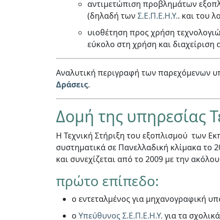
αντιμετώπιση προβλημάτων εξοπλ
(δηλαδή των
Σ.Ε.Π.Ε.Η.Υ.
. και του 
υιοθέτηση προς χρήση τεχνολογιώ
εύκολο στη χρήση και διαχείριση 
Αναλυτική περιγραφή των παρεχόμενων υπ
Δράσεις
.
Δομή της υπηρεσίας Τ
Η Τεχνική Στήριξη του εξοπλισμού των Εκ
συστηματικά σε Πανελλαδική κλίμακα το 20
και συνεχίζεται από το 2009 με την ακόλ
πρώτο επίπεδο:
ο εντεταλμένος για μηχανογραφική υπ
ο
Υπεύθυνος Σ.Ε.Π.Ε.Η.Υ.
για τα σχολικ