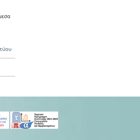
μεσα
κτύου