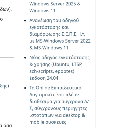
Windows Server 2025 &
δων).
Windows 11
ρο
Ανανέωση του οδηγού
εγκατάστασης και
διαμόρφωσης Σ.Ε.Π.Ε.Η.Υ.
με MS-Windows Server 2022
& MS-Windows 11
Νέος οδηγός εγκατάστασης
& χρήσης (Ubuntu, LTSP,
sch-scripts, epoptes)
έκδοση 24.04
ιξης
)
Τα Online Εκπαιδευτικά
Λογισμικά είναι πλέον
διαθέσιμα για σύγχρονα Λ/
Σ, σύγχρονους περιηγητές
ιστοτόπων για desktop &
mobile συσκευές
α όσα