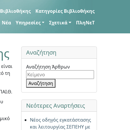
 Βιβλιοθήκης
Κατηγορίες Βιβλιοθήκης
Νέα
Υπηρεσίες
Σχετικά
ΠληΝεΤ
ης
Αναζήτηση
είναι
Αναζήτηση Άρθρων
ό τη
Αναζήτηση
ΑΙ.Θ.
ου
Νεότερες Αναρτήσεις
μικό
Νέος οδηγός εγκατάστασης
και λειτουργίας ΣΕΠΕΗΥ με