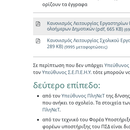
ορίζουν τα έγγραφα
Κανονισμός Λειτουργίας Εργαστηρίων 
ολοήμερων Δημοτικών
(pdf, 665 KB)
(6
Κανονισμός Λειτουργίας Σχολικού Ερ
289 KB)
(9995 μεταφορτώσεις)
Σε περίπτωση που δεν υπάρχει
Υπεύθυνος Σ
τον
Υπεύθυνος Σ.Ε.Π.Ε.Η.Υ.
τότε μπορούν ν
δεύτερο επίπεδο:
από τον
Υπεύθυνος ΠληΝεΤ
της δ/νσης
που ανήκει το σχολείο. Τα στοιχεία τω
ΠληΝεΤ
.
από τον τεχνικό του Φορέα Υποστήριξη
φορέων υποστήριξης του ΠΣΔ είναι δι