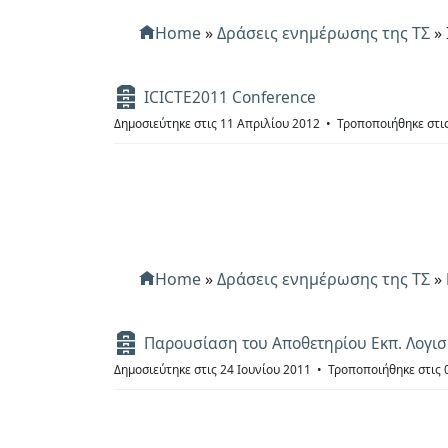
Home
»
Δράσεις ενημέρωσης της ΤΣ
»
Α
ICICTE2011 Conference
ρ
Δημοσιεύτηκε στις 11 Απριλίου 2012
Τροποποιήθηκε στι
χ
ε
ί
ο
Home
»
Δράσεις ενημέρωσης της ΤΣ
»
Α
Παρουσίαση του Αποθετηρίου Εκπ. Λογισ
ρ
Δημοσιεύτηκε στις 24 Ιουνίου 2011
Τροποποιήθηκε στις 
χ
ε
ί
ο