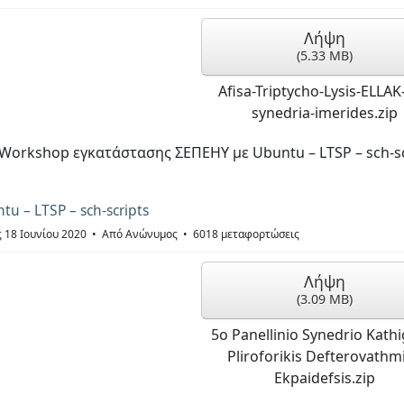
Λήψη
(
5.33 MB
)
Afisa-Triptycho-Lysis-ELLAK
synedria-imerides.zip
Workshop εγκατάστασης ΣΕΠΕΗΥ με Ubuntu – LTSP – sch-sc
 – LTSP – sch-scripts
ς 18 Ιουνίου 2020
Από
Ανώνυμος
6018 μεταφορτώσεις
Λήψη
(
3.09 MB
)
5o Panellinio Synedrio Kathi
Pliroforikis Defterovathm
Ekpaidefsis.zip