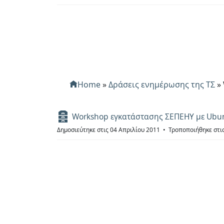
ε
ί
ο
Home
»
Δράσεις ενημέρωσης της ΤΣ
»
Α
Workshop εγκατάστασης ΣΕΠΕΗΥ με Ubuntu
ρ
Δημοσιεύτηκε στις 04 Απριλίου 2011
Τροποποιήθηκε στι
χ
ε
ί
ο