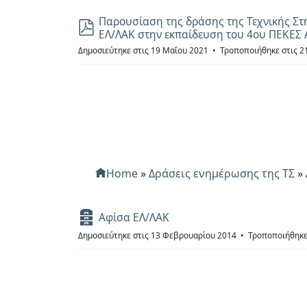
Παρουσίαση της δράσης της Τεχνικής Στήρ
p
ΕΛ/ΛΑΚ στην εκπαίδευση του 4ου ΠΕΚΕΣ Α
d
f
Δημοσιεύτηκε στις 19 Μαΐου 2021
Τροποποιήθηκε στις 2
Home
»
Δράσεις ενημέρωσης της ΤΣ
»
Α
Αφίσα ΕΛ/ΛΑΚ
ρ
Δημοσιεύτηκε στις 13 Φεβρουαρίου 2014
Τροποποιήθηκε
χ
ε
ί
ο