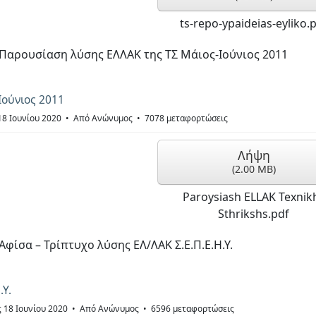
ts-repo-ypaideias-eyliko.
Παρουσίαση λύσης ΕΛΛΑΚ της ΤΣ Μάιος-Ιούνιος 2011
Ιούνιος 2011
18 Ιουνίου 2020
Από
Ανώνυμος
7078 μεταφορτώσεις
Λήψη
(
2.00 MB
)
Paroysiash ELLAK Texnik
Sthrikshs.pdf
Αφίσα – Τρίπτυχο λύσης ΕΛ/ΛΑΚ Σ.Ε.Π.Ε.Η.Υ.
.Υ.
ς 18 Ιουνίου 2020
Από
Ανώνυμος
6596 μεταφορτώσεις