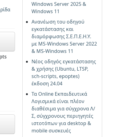
Windows Server 2025 &
ερίδα
Windows 11
Ανανέωση του οδηγού
εγκατάστασης και
διαμόρφωσης Σ.Ε.Π.Ε.Η.Υ.
με MS-Windows Server 2022
& MS-Windows 11
pts
Νέος οδηγός εγκατάστασης
& χρήσης (Ubuntu, LTSP,
sch-scripts, epoptes)
έκδοση 24.04
Τα Online Εκπαιδευτικά
Λογισμικά είναι πλέον
διαθέσιμα για σύγχρονα Λ/
Σ, σύγχρονους περιηγητές
ιστοτόπων για desktop &
mobile συσκευές