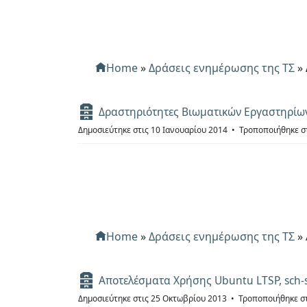
Home
»
Δράσεις ενημέρωσης της ΤΣ
»
Α
Δραστηριότητες Βιωματικών Εργαστηρίω
ρ
Δημοσιεύτηκε στις 10 Ιανουαρίου 2014
Τροποποιήθηκε στ
χ
ε
ί
ο
Home
»
Δράσεις ενημέρωσης της ΤΣ
»
Α
Αποτελέσματα Χρήσης Ubuntu LTSP, sch-s
ρ
Δημοσιεύτηκε στις 25 Οκτωβρίου 2013
Τροποποιήθηκε στ
χ