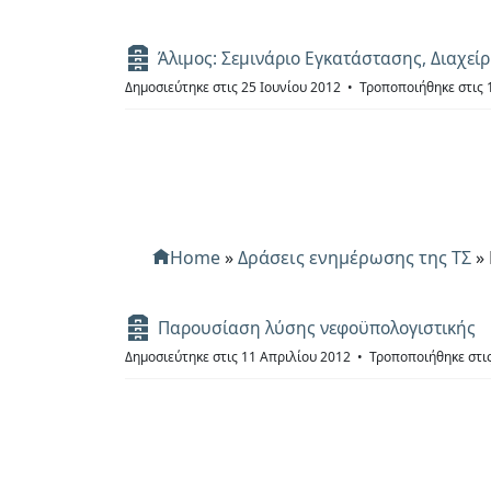
Α
Άλιμος: Σεμινάριο Εγκατάστασης, Διαχεί
ρ
Δημοσιεύτηκε στις 25 Ιουνίου 2012
Τροποποιήθηκε στις 
χ
ε
ί
ο
Home
»
Δράσεις ενημέρωσης της ΤΣ
»
Α
Παρουσίαση λύσης νεφοϋπολογιστικής
ρ
Δημοσιεύτηκε στις 11 Απριλίου 2012
Τροποποιήθηκε στι
χ
ε
ί
ο