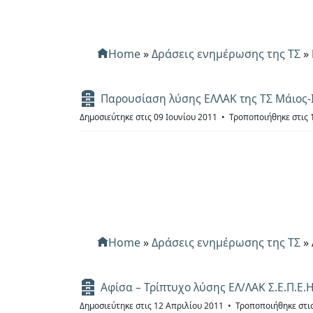
Home
»
Δράσεις ενημέρωσης της ΤΣ
»
Α
Παρουσίαση λύσης ΕΛΛΑΚ της ΤΣ Μάιος-
ρ
Δημοσιεύτηκε στις 09 Ιουνίου 2011
Τροποποιήθηκε στις 
χ
ε
ί
ο
Home
»
Δράσεις ενημέρωσης της ΤΣ
»
Α
Αφίσα – Τρίπτυχο λύσης ΕΛ/ΛΑΚ Σ.Ε.Π.Ε.Η
ρ
Δημοσιεύτηκε στις 12 Απριλίου 2011
Τροποποιήθηκε στι
χ