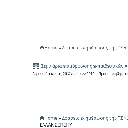
ε
ί
ο
Home
»
Δράσεις ενημέρωσης της ΤΣ
»
Α
Σεμινάρια επιμόρφωσης εκπαιδευτικών Αι
ρ
Δημοσιεύτηκε στις 26 Οκτωβρίου 2012
Τροποποιήθηκε στ
χ
ε
ί
ο
Home
»
Δράσεις ενημέρωσης της ΤΣ
»
ΕΛΛΑΚ ΣΕΠΕΗΥ