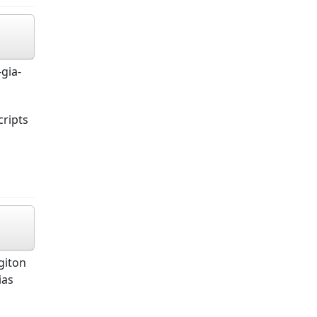
-gia-
ripts
giton
ias