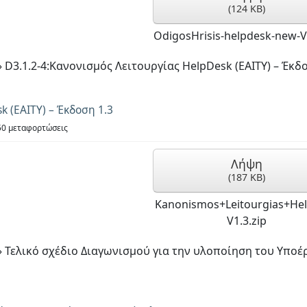
(
124 KB
)
OdigosHrisis-helpdesk-new-V1
»
D3.1.2-4:Κανονισμός Λειτουργίας HelpDesk (EAITY) – Έκδο
k (EAITY) – Έκδοση 1.3
0 μεταφορτώσεις
Λήψη
(
187 KB
)
Kanonismos+Leitourgias+He
V1.3.zip
»
Τελικό σχέδιο Διαγωνισμού για την υλοποίηση του Υποέ