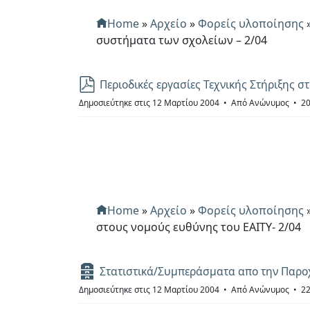
Home
»
Αρχείο
»
Φορείς υλοποίησης
συστήματα των σχολείων – 2/04
p
Περιοδικές εργασίες Τεχνικής Στήριξης 
d
Δημοσιεύτηκε στις 12 Μαρτίου 2004
Από
Ανώνυμος
20
f
Home
»
Αρχείο
»
Φορείς υλοποίησης
στους νομούς ευθύνης του ΕΑΙΤΥ- 2/04
Α
Στατιστικά/Συμπεράσματα απο την Παροχ
ρ
Δημοσιεύτηκε στις 12 Μαρτίου 2004
Από
Ανώνυμος
22
χ
ε