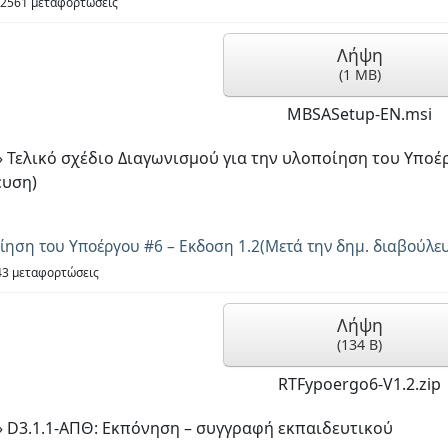
2561 μεταφορτώσεις
Λήψη
(
1 MB
)
MBSASetup-EN.msi
»
Τελικό σχέδιο Διαγωνισμού για την υλοποίηση του Υποέ
ευση)
οίηση του Υποέργου #6 – Εκδοση 1.2(Μετά την δημ. διαβούλε
3 μεταφορτώσεις
Λήψη
(
134 B
)
RTFypoergo6-V1.2.zip
»
D3.1.1-ΑΠΘ: Εκπόνηση – συγγραφή εκπαιδευτικού