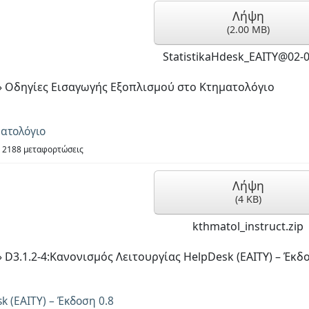
Λήψη
(
2.00 MB
)
StatistikaHdesk_EAITY@02-0
»
Οδηγίες Εισαγωγής Εξοπλισμού στο Κτηματολόγιο
ματολόγιο
2188 μεταφορτώσεις
Λήψη
(
4 KB
)
kthmatol_instruct.zip
»
D3.1.2-4:Κανονισμός Λειτουργίας HelpDesk (EAITY) – Έκδο
k (EAITY) – Έκδοση 0.8