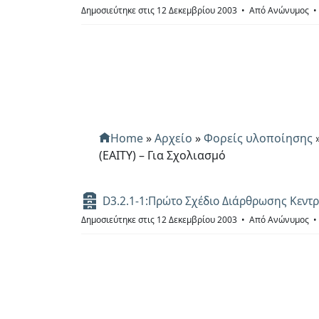
ρ
Δημοσιεύτηκε στις 12 Δεκεμβρίου 2003
Από
Ανώνυμος
χ
ε
ί
ο
Home
»
Αρχείο
»
Φορείς υλοποίησης
(ΕΑΙΤΥ) – Για Σχολιασμό
Α
D3.2.1-1:Πρώτο Σχέδιο Διάρθρωσης Κεντρ
ρ
Δημοσιεύτηκε στις 12 Δεκεμβρίου 2003
Από
Ανώνυμος
χ
ε
ί
ο