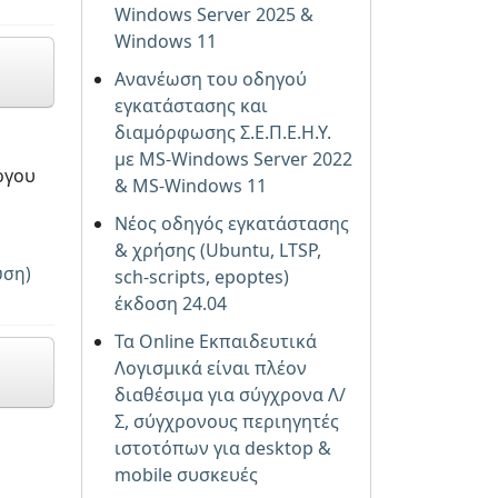
Windows Server 2025 &
Windows 11
Ανανέωση του οδηγού
εγκατάστασης και
διαμόρφωσης Σ.Ε.Π.Ε.Η.Υ.
με MS-Windows Server 2022
ργου
& MS-Windows 11
Νέος οδηγός εγκατάστασης
& χρήσης (Ubuntu, LTSP,
υση)
sch-scripts, epoptes)
έκδοση 24.04
Τα Online Εκπαιδευτικά
Λογισμικά είναι πλέον
διαθέσιμα για σύγχρονα Λ/
Σ, σύγχρονους περιηγητές
ιστοτόπων για desktop &
mobile συσκευές