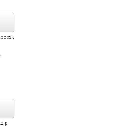
lpdesk
Σ
zip