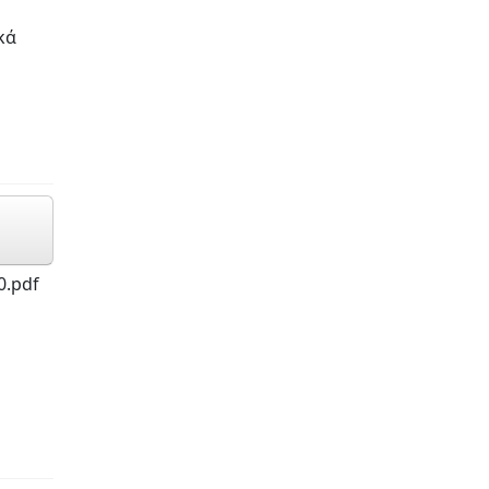
κά
0.pdf