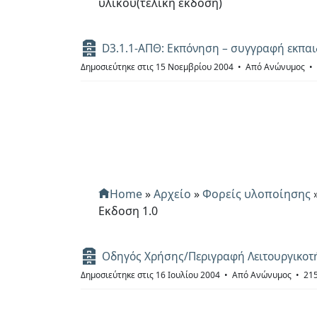
υλικού(τελική έκδοση)
Α
D3.1.1-ΑΠΘ: Εκπόνηση – συγγραφή εκπαιδ
ρ
Δημοσιεύτηκε στις 15 Νοεμβρίου 2004
Από
Ανώνυμος
χ
ε
ί
ο
Home
»
Αρχείο
»
Φορείς υλοποίησης
Εκδοση 1.0
Α
Οδηγός Χρήσης/Περιγραφή Λειτουργικοτή
ρ
Δημοσιεύτηκε στις 16 Ιουλίου 2004
Από
Ανώνυμος
215
χ
ε
ί