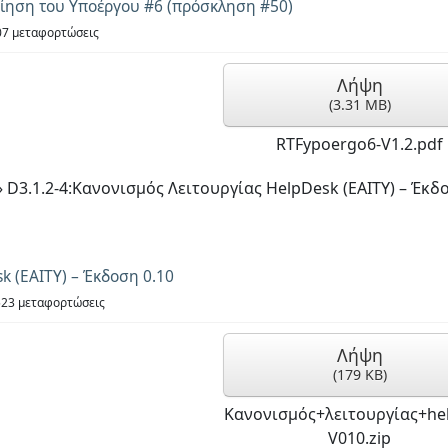
οίηση του Υποέργου #6 (πρόσκληση #50)
7 μεταφορτώσεις
Λήψη
(
3.31 MB
)
RTFypoergo6-V1.2.pdf
»
D3.1.2-4:Κανονισμός Λειτουργίας HelpDesk (EAITY) – Έκδ
k (EAITY) – Έκδοση 0.10
23 μεταφορτώσεις
Λήψη
(
179 KB
)
Κανονισμός+λειτουργίας+he
V010.zip