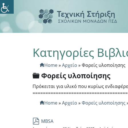
Κατηγορίες Βιβλ
Home
»
Αρχείο
»
Φορείς υλοποίησης
Φ
Φορείς υλοποίησης
ά
Πρόκειται για υλικό που κυρίως ενδιαφέρε
κ
=====================================
ε
Home
»
Αρχείο
»
Φορείς υλοποίησης
λ
ο
p
MBSA
ς
d