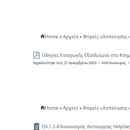
ί
ο
Home
»
Αρχείο
»
Φορείς υλοποίησης
p
Οδηγίες Εισαγωγής Εξοπλισμού στο Κτη
d
Δημοσιεύτηκε στις 27 Δεκεμβρίου 2003
Από
Ανώνυμος
f
Home
»
Αρχείο
»
Φορείς υλοποίησης
Α
D3.1.2-4:Κανονισμός Λειτουργίας HelpDes