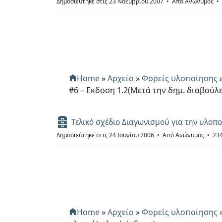
Δημοσιεύτηκε στις 23 Νοεμβρίου 2007
Από
Ανώνυμος
f
Home
»
Αρχείο
»
Φορείς υλοποίησης
#6 – Εκδοση 1.2(Μετά την δημ. διαβούλ
Α
Τελικό σχέδιο Διαγωνισμού για την υλοπ
ρ
Δημοσιεύτηκε στις 24 Ιουνίου 2006
Από
Ανώνυμος
234
χ
ε
ί
ο
Home
»
Αρχείο
»
Φορείς υλοποίησης