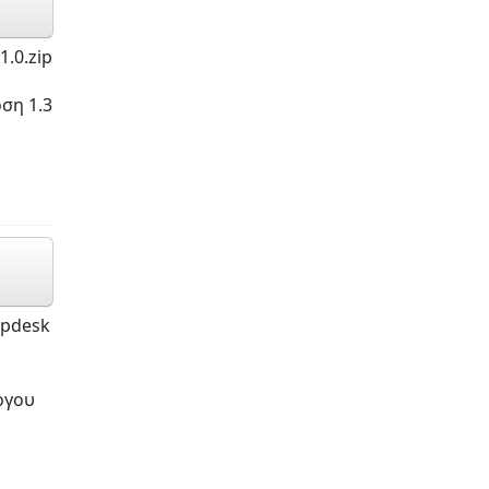
.0.zip
ση 1.3
lpdesk
ργου