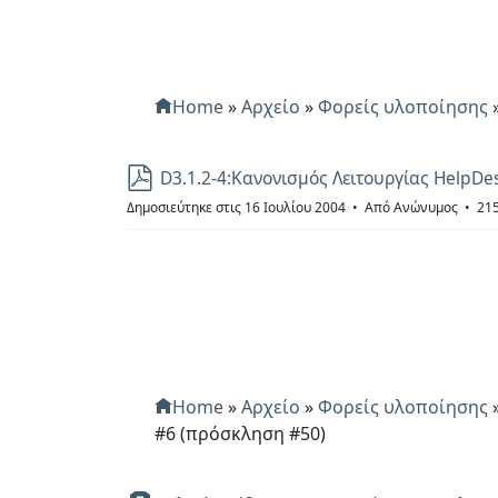
ο
Home
»
Αρχείο
»
Φορείς υλοποίησης
p
D3.1.2-4:Κανονισμός Λειτουργίας HelpDes
d
Δημοσιεύτηκε στις 16 Ιουλίου 2004
Από
Ανώνυμος
215
f
Home
»
Αρχείο
»
Φορείς υλοποίησης
#6 (πρόσκληση #50)