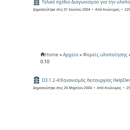
Α
Τελικό σχέδιο Διαγωνισμού για την υλοπ
ρ
Δημοσιεύτηκε στις 01 Ιουνίου 2004
Από
Ανώνυμος
220
χ
ε
ί
ο
Home
»
Αρχείο
»
Φορείς υλοποίησης
0.10
Α
D3.1.2-4:Κανονισμός Λειτουργίας HelpDes
ρ
Δημοσιεύτηκε στις 26 Μαρτίου 2004
Από
Ανώνυμος
25
χ
ε
ί
ο