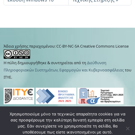
Άδεια χρήσης περιεχομένου: CC-BY-NC-SA Creative Commons License
Η πύλη δημιουργήθηκε & συντηρείται από τη
Διεύθυνση
Πληροφοριακών Συστημάτων, Εφαρμογών και Κυβερνοασφάλειας
του
ΙΤΥΕ.
Χρησιμοποιούμε μόνο τα τεχνικώς απαραίτητα cookies για να
Πολιτική απορρήτου
|
Όροι χρήσης
|
Cookies
|
σας προσφέρουμε την καλύτερη δυνατή εμπειρία στη σελίδα
Ανάκληση συγκατάθεσης
μας. Εάν συνεχίσετε να χρησιμοποιείτε τη σελίδα, θα
υποθέσουμε πως είστε ικανοποιημένοι με αυτό.