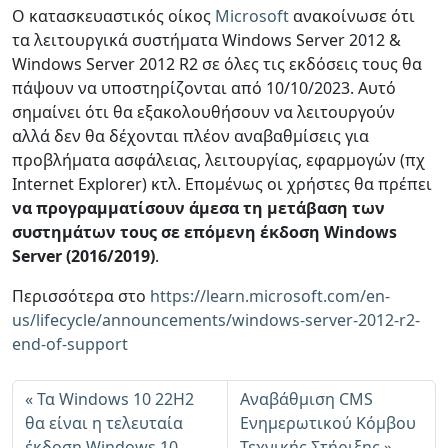
Ο κατασκευαστικός οίκος
Microsoft
ανακοίνωσε ότι
τα λειτουργικά συστήματα Windows Server 2012 &
Windows Server 2012 R2 σε όλες τις εκδόσεις τους θα
πάψουν να υποστηρίζονται από 10/10/2023. Αυτό
σημαίνει ότι θα εξακολουθήσουν να λειτουργούν
αλλά δεν θα δέχονται πλέον αναβαθμίσεις για
προβλήματα ασφάλειας, λειτουργίας, εφαρμογών (πχ
Internet Explorer) κτλ. Επομένως οι χρήστες θα πρέπει
να προγραμματίσουν άμεσα τη μετάβαση των
συστημάτων τους σε επόμενη έκδοση Windows
Server (2016/2019)
.
Περισσότερα στο
https://learn.microsoft.com/en-
us/lifecycle/announcements/windows-server-2012-r2-
end-of-support
Τα Windows 10 22H2
Αναβάθμιση CMS
θα είναι η τελευταία
Ενημερωτικού Κόμβου
έκδοση Windows 10
Τεχνικής Στήριξης