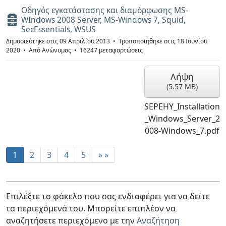
Οδηγός εγκατάστασης και διαμόρφωσης MS-
Α
WIndows 2008 Server, MS-Windows 7, Squid,
ρ
SecEssentials, WSUS
χ
Δημοσιεύτηκε στις 09 Απριλίου 2013
Τροποποιήθηκε στις 18 Ιουνίου
ε
2020
Από
Ανώνυμος
16247 μεταφορτώσεις
ί
ο
Λήψη
(
5.57 MB
)
SEPEHY_Installation
_Windows_Server_2
008-Windows_7.pdf
1
2
3
4
5
»
Επιλέξτε το φάκελο που σας ενδιαφέρει για να δείτε
τα περιεχόμενά του. Μπορείτε επιπλέον να
αναζητήσετε περιεχόμενο με την
Αναζήτηση