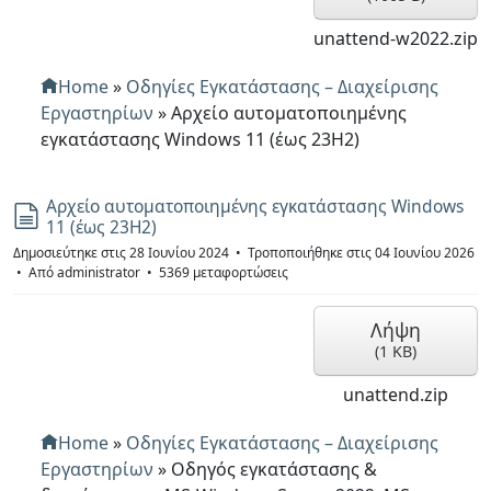
unattend-w2022.zip
Home
»
Οδηγίες Εγκατάστασης – Διαχείρισης
Εργαστηρίων
»
Αρχείο αυτοματοποιημένης
εγκατάστασης Windows 11 (έως 23H2)
Αρχείο αυτοματοποιημένης εγκατάστασης Windows
Έ
11 (έως 23H2)
γ
γ
Δημοσιεύτηκε στις 28 Ιουνίου 2024
Τροποποιήθηκε στις 04 Ιουνίου 2026
ρ
Από
administrator
5369 μεταφορτώσεις
α
φ
Λήψη
α
(
1 KB
)
unattend.zip
Home
»
Οδηγίες Εγκατάστασης – Διαχείρισης
Εργαστηρίων
»
Οδηγός εγκατάστασης &