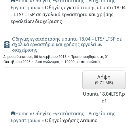
Home
»
Οδηγίες Εγκατάστασης – Διαχείρισης
Εργαστηρίων
»
Οδηγίες εγκατάστασης ubuntu 18.04
– LTS/ LTSP σε σχολικά εργαστήρια και χρήσης
εργαλείων διαχείρισης
Οδηγίες εγκατάστασης ubuntu 18.04 – LTS/ LTSP σε
Α
σχολικά εργαστήρια και χρήσης εργαλείων
ρ
διαχείρισης
χ
Δημοσιεύτηκε στις 06 Δεκεμβρίου 2018
Τροποποιήθηκε στις 01
ε
Οκτωβρίου 2025
Από
Ανώνυμος
10209 μεταφορτώσεις
ί
ο
Λήψη
(
9.71 MB
)
Ubuntu18.04LTSP.p
df
Home
»
Οδηγίες Εγκατάστασης – Διαχείρισης
Εργαστηρίων
»
Οδηγοί χρήσης Arduino