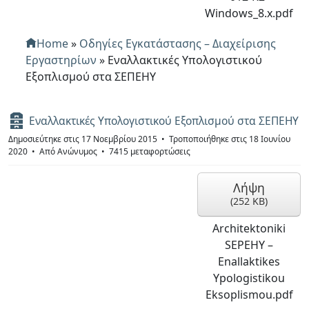
Windows_8.x.pdf
Home
»
Οδηγίες Εγκατάστασης – Διαχείρισης
Εργαστηρίων
»
Εναλλακτικές Υπολογιστικού
Εξοπλισμού στα ΣΕΠΕΗΥ
Α
Εναλλακτικές Υπολογιστικού Εξοπλισμού στα ΣΕΠΕΗΥ
ρ
Δημοσιεύτηκε στις 17 Νοεμβρίου 2015
Τροποποιήθηκε στις 18 Ιουνίου
χ
2020
Από
Ανώνυμος
7415 μεταφορτώσεις
ε
ί
ο
Λήψη
(
252 KB
)
Architektoniki
SEPEHY –
Enallaktikes
Ypologistikou
Eksoplismou.pdf