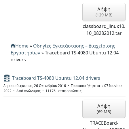
ί
ο
Λήψη
(
129 MB
)
classboard_linux10.
10_08282012.tar
Home
»
Οδηγίες Εγκατάστασης – Διαχείρισης
Εργαστηρίων
»
Traceboard TS-4080 Ubuntu 12.04
drivers
Α
Traceboard TS-4080 Ubuntu 12.04 drivers
ρ
Δημοσιεύτηκε στις 26 Οκτωβρίου 2016
Τροποποιήθηκε στις 07 Ιουνίου
χ
2022
Από
Ανώνυμος
11176 μεταφορτώσεις
ε
ί
ο
Λήψη
(
69 MB
)
TRACEBoard-