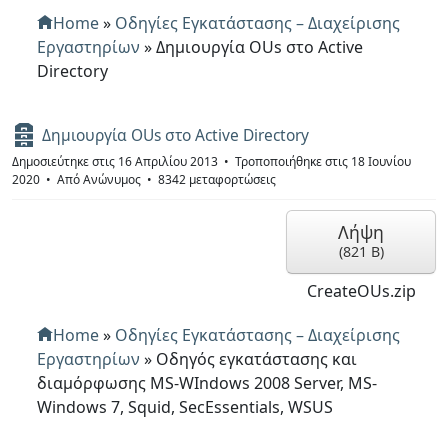
Home
»
Οδηγίες Εγκατάστασης – Διαχείρισης
Εργαστηρίων
»
Δημιουργία OUs στο Active
Directory
Α
Δημιουργία OUs στο Active Directory
ρ
Δημοσιεύτηκε στις 16 Απριλίου 2013
Τροποποιήθηκε στις 18 Ιουνίου
χ
2020
Από
Ανώνυμος
8342 μεταφορτώσεις
ε
ί
ο
Λήψη
(
821 B
)
CreateOUs.zip
Home
»
Οδηγίες Εγκατάστασης – Διαχείρισης
Εργαστηρίων
»
Οδηγός εγκατάστασης και
διαμόρφωσης MS-WIndows 2008 Server, MS-
Windows 7, Squid, SecEssentials, WSUS