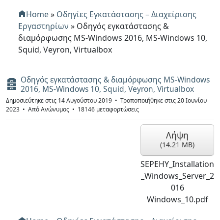
Home
»
Οδηγίες Εγκατάστασης – Διαχείρισης
Εργαστηρίων
»
Οδηγός εγκατάστασης &
διαμόρφωσης MS-Windows 2016, MS-Windows 10,
Squid, Veyron, Virtualbox
Οδηγός εγκατάστασης & διαμόρφωσης MS-Windows
Α
2016, MS-Windows 10, Squid, Veyron, Virtualbox
ρ
χ
Δημοσιεύτηκε στις 14 Αυγούστου 2019
Τροποποιήθηκε στις 20 Ιουνίου
ε
2023
Από
Ανώνυμος
18146 μεταφορτώσεις
ί
ο
Λήψη
(
14.21 MB
)
SEPEHY_Installation
_Windows_Server_2
016
Windows_10.pdf