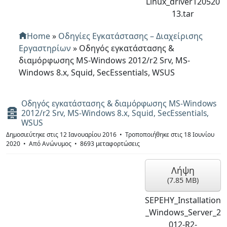
Linux_driver120520
13.tar
Home
»
Οδηγίες Εγκατάστασης – Διαχείρισης
Εργαστηρίων
»
Οδηγός εγκατάστασης &
διαμόρφωσης MS-Windows 2012/r2 Srv, MS-
Windows 8.x, Squid, SecEssentials, WSUS
Οδηγός εγκατάστασης & διαμόρφωσης MS-Windows
Α
2012/r2 Srv, MS-Windows 8.x, Squid, SecEssentials,
ρ
WSUS
χ
Δημοσιεύτηκε στις 12 Ιανουαρίου 2016
Τροποποιήθηκε στις 18 Ιουνίου
ε
2020
Από
Ανώνυμος
8693 μεταφορτώσεις
ί
ο
Λήψη
(
7.85 MB
)
SEPEHY_Installation
_Windows_Server_2
012-R2-