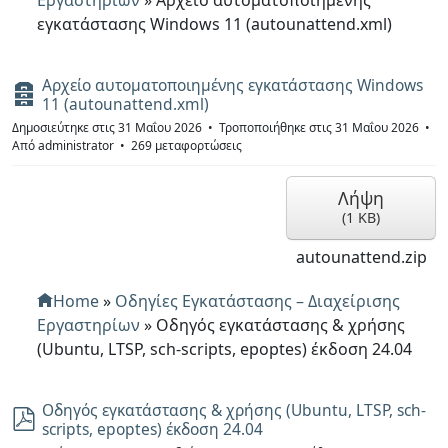
Εργαστηρίων
»
Αρχείο αυτοματοποιημένης
εγκατάστασης Windows 11 (autounattend.xml)
Αρχείο αυτοματοποιημένης εγκατάστασης Windows
Α
11 (autounattend.xml)
ρ
χ
Δημοσιεύτηκε στις 31 Μαΐου 2026
Τροποποιήθηκε στις 31 Μαΐου 2026
ε
Από
administrator
269 μεταφορτώσεις
ί
ο
Λήψη
(
1 KB
)
autounattend.zip
Home
»
Οδηγίες Εγκατάστασης – Διαχείρισης
Εργαστηρίων
»
Οδηγός εγκατάστασης & χρήσης
(Ubuntu, LTSP, sch-scripts, epoptes) έκδοση 24.04
Οδηγός εγκατάστασης & χρήσης (Ubuntu, LTSP, sch-
p
scripts, epoptes) έκδοση 24.04
d