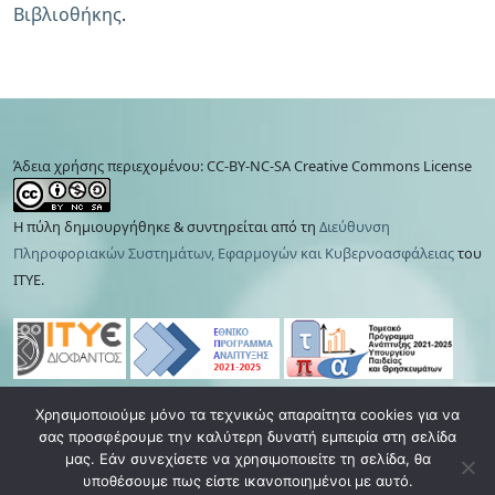
Βιβλιοθήκης
.
Άδεια χρήσης περιεχομένου: CC-BY-NC-SA Creative Commons License
Η πύλη δημιουργήθηκε & συντηρείται από τη
Διεύθυνση
Πληροφοριακών Συστημάτων, Εφαρμογών και Κυβερνοασφάλειας
του
ΙΤΥΕ.
Χρησιμοποιούμε μόνο τα τεχνικώς απαραίτητα cookies για να
Πολιτική απορρήτου
|
Όροι χρήσης
|
Cookies
|
σας προσφέρουμε την καλύτερη δυνατή εμπειρία στη σελίδα
Ανάκληση συγκατάθεσης
μας. Εάν συνεχίσετε να χρησιμοποιείτε τη σελίδα, θα
υποθέσουμε πως είστε ικανοποιημένοι με αυτό.