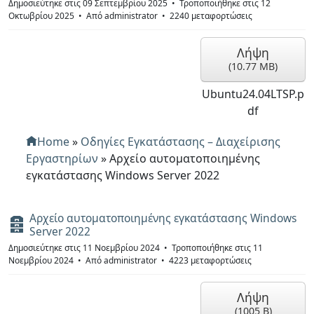
f
Δημοσιεύτηκε στις 09 Σεπτεμβρίου 2025
Τροποποιήθηκε στις 12
Οκτωβρίου 2025
Από
administrator
2240 μεταφορτώσεις
Λήψη
(
10.77 MB
)
Ubuntu24.04LTSP.p
df
Home
»
Οδηγίες Εγκατάστασης – Διαχείρισης
Εργαστηρίων
»
Αρχείο αυτοματοποιημένης
εγκατάστασης Windows Server 2022
Αρχείο αυτοματοποιημένης εγκατάστασης Windows
Α
Server 2022
ρ
χ
Δημοσιεύτηκε στις 11 Νοεμβρίου 2024
Τροποποιήθηκε στις 11
ε
Νοεμβρίου 2024
Από
administrator
4223 μεταφορτώσεις
ί
ο
Λήψη
(
1005 B
)