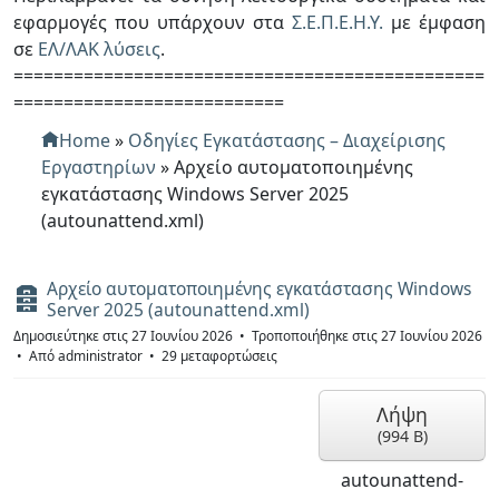
λ
εφαρμογές που υπάρχουν στα
Σ.Ε.Π.Ε.Η.Υ.
με έμφαση
ο
σε
ΕΛ/ΛΑΚ λύσεις
.
===============================================
ς
===========================
Home
»
Οδηγίες Εγκατάστασης – Διαχείρισης
Εργαστηρίων
»
Αρχείο αυτοματοποιημένης
εγκατάστασης Windows Server 2025
(autounattend.xml)
Αρχείο αυτοματοποιημένης εγκατάστασης Windows
Α
Server 2025 (autounattend.xml)
ρ
χ
Δημοσιεύτηκε στις 27 Ιουνίου 2026
Τροποποιήθηκε στις 27 Ιουνίου 2026
ε
Από
administrator
29 μεταφορτώσεις
ί
ο
Λήψη
(
994 B
)
autounattend-