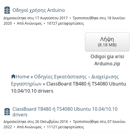
Α
Οδηγοί χρήσης Arduino
ρ
Δημοσιεύτηκε στις 17 Αυγούστου 2017
Τροποποιήθηκε στις 18 Ιουνίου
χ
2020
Από
Ανώνυμος
10727 μεταφορτώσεις
ε
ί
ο
Λήψη
(
8.18 MB
)
Odigoi gia xrisi
Arduino.zip
Home
»
Οδηγίες Εγκατάστασης – Διαχείρισης
Εργαστηρίων
»
ClassBoard TB480 ή TS4080 Ubuntu
10.04/10.10 drivers
ClassBoard TB480 ή TS4080 Ubuntu 10.04/10.10
Α
drivers
ρ
χ
Δημοσιεύτηκε στις 26 Οκτωβρίου 2016
Τροποποιήθηκε στις 07 Ιουνίου
ε
2022
Από
Ανώνυμος
11121 μεταφορτώσεις