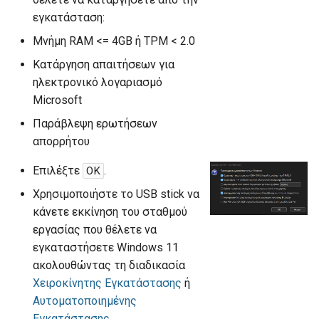
ήχου Audacity
εγκατάσταση:
ε
Μνήμη RAM <= 4GB ή TPM < 2.0
Η εφαρμογή σχεδίασης
ι
Κατάργηση απαιτήσεων για
τρισδιάστατων γραφικών
η
ηλεκτρονικό λογαριασμό
Blender
Microsoft
α
Η εφαρμογή ενημέρωσης
Παράβλεψη ερωτήσεων
ν
των οδηγών του υλικού
απορρήτου
Snappy Driver Installer
α
Επιλέξτε
.
ΟΚ
ζ
Η εφαρμογή sch-scripts γι
Χρησιμοποιήστε το USB stick να
ή
Windows
κάνετε εκκίνηση του σταθμού
εργασίας που θέλετε να
τ
εγκαταστήσετε Windows 11
η
ακολουθώντας τη διαδικασία
σ
Χειροκίνητης Eγκατάστασης
ή
Αυτοματοποιημένης
η
Εγκατάστασης
.