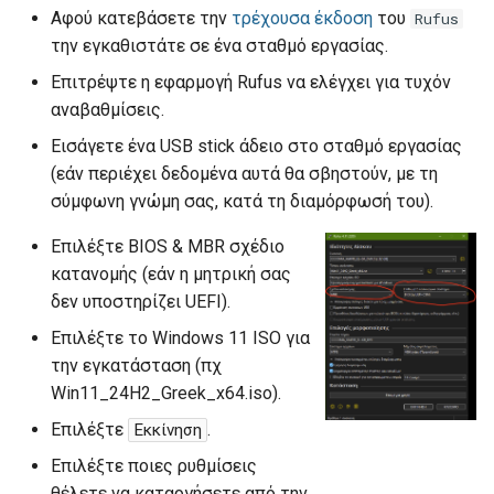
Για προχωρημένους
Σ.Ε.Π.Ε.Η.Υ.
Η εφαρμογή Pale Moon
σ
Αφού κατεβάσετε την
τρέχουσα έκδοση
του
Rufus
Μετέπειτα Ενέργειες
την εγκαθιστάτε σε ένα σταθμό εργασίας.
τ
Διακομιστής
Η εφαρμογή VLC Player
Επιτρέψτε η εφαρμογή Rufus να ελέγχει για τυχόν
Διαμεσολάβησης
ε
αναβαθμίσεις.
Η εφαρμογή Adobe Flash
γ
Player
Εισάγετε ένα USB stick άδειο στο σταθμό εργασίας
(εάν περιέχει δεδομένα αυτά θα σβηστούν, με τη
ι
Η πλατφόρμα java
σύμφωνη γνώμη σας, κατά τη διαμόρφωσή του).
α
Επιλέξτε BIOS & MBR σχέδιο
Η σουίτα εφαρμογών
ν
κατανομής (εάν η μητρική σας
γραφείου LibreOffice
α
δεν υποστηρίζει UEFI).
Η σουίτα εφαρμογών
α
Επιλέξτε το Windows 11 ISO για
γραφείου Microsoft Office
την εγκατάσταση (πχ
ρ
Win11_24H2_Greek_x64.iso).
Η εφαρμογή επεξεργασία
χ
Επιλέξτε
.
Εκκίνηση
εικόνων GIMP
ί
Επιλέξτε ποιες ρυθμίσεις
Η εφαρμογή επεξεργασία
σ
θέλετε να καταργήσετε από την