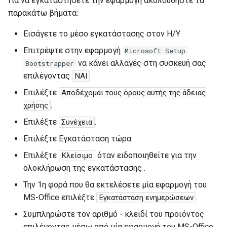
Για να εγκαταστήσετε την εφαρμογή ακολουθήστε τα
Για προχωρημένους
Σ.Ε.Π.Ε.Η.Υ.
σ
παρακάτω βήματα:
Μετέπειτα Ενέργειες
Μετέπειτα Ενέργειες
τ
Διακομιστής
Εισάγετε το μέσο εγκατάστασης στον Η/Υ
Διαμεσολάβησης
ε
Επιτρέψτε στην εφαρμογή
Microsoft Setup
γ
να κάνει αλλαγές στη συσκευή σας
Bootstrapper
επιλέγοντας
ΝΑΙ
ι
Επιλέξτε
Αποδέχομαι τους όρους αυτής της άδειας
α
.
χρήσης
ν
Επιλέξτε
.
Συνέχεια
α
Επιλέξτε Εγκατάσταση τώρα.
α
Επιλέξτε
όταν ειδοποιηθείτε για την
Κλείσιμο
ολοκλήρωση της εγκατάστασης .
ρ
Την 1η φορά που θα εκτελέσετε μία εφαρμογή του
χ
MS-Office επιλέξτε
.
Εγκατάσταση ενημερώσεων
ί
Συμπληρώστε τον αριθμό - κλειδί του προϊόντος
σ
επιλέγοντας μέσω από μία εφαρμογή του MS-Office