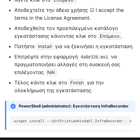
Αποδεχτείτε την άδεια χρήσης ☑ I accept the
ε
terms in the License Agreement.
ι
Αποδεχθείτε τον προεπιλεγμένο κατάλογο
η
εγκατάστασης κάνοντας κλικ στο
.
Επόμενο
α
Πατήστε
για να ξεκινήσει η εγκατάσταση.
Install
ν
Επιτρέψτε στην εφαρμογή
να
4a8e326.msi
πραγματοποιήσει αλλαγές στη συσκευή σας
α
επιλέγοντας
ΝΑΙ
ζ
Τέλος κάντε κλικ στο
για την
Finish
ή
ολοκλήρωση της εγκατάστασης.
τ
PowerShell (administrator): Εγκατάσταση InfraRecorder
η
winget
install
--id
=
ChristianKindahl.InfraRecorder
σ
η