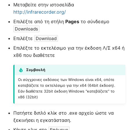
Για προχωρημένους
Windows στο τοπικό
σ
Μεταβείτε στην ιστοσελίδα
δίκτυο του Σ.Ε.Π.Ε.Η.Υ.
Μετέπειτα Ενέργειες
Μετέπειτα Ενέργειες
http://infrarecorder.org/
τ
Επιλέξτε από τη στήλη
Pages
το σύνδεσμο
Διακομιστής
ε
Downloads
Διαμεσολάβησης
γ
Επιλέξτε
Download
ι
Επιλέξτε το εκτελέσιμο για την έκδοση Λ/Σ x64 ή
x86 που διαθέτετε
α
ν
Συμβουλή
α
Οι σύγχρονες εκδόσεις των Windows είναι x64, οπότε
κατεβάζετε το εκτελέσιμο για την x64 (64bit έκδοση).
α
Εάν διαθέτετε 32bit έκδοση Windows "κατεβάζετε" το
x86 (32bit)
ρ
χ
Πατήστε διπλό κλίκ στο .exe αρχείο ώστε να
ί
ξεκινήσει η εγκατάσταση.
Κάντε κλικ στο
.
σ
Επόμενο